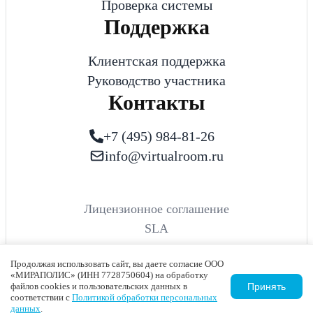
Проверка системы
Поддержка
Клиентская поддержка
Руководство участника
Контакты
+7 (495) 984-81-26
info@virtualroom.ru
Лицензионное соглашение
SLA
Конфиденциальность
Продолжая использовать сайт, вы даете согласие ООО
Virtual Room 2010-2023
«МИРАПОЛИС» (ИНН 7728750604) на обработку
файлов cookies и пользовательских данных в
Принять
соответствии с
Политикой обработки персональных
данных
.