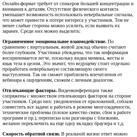
Онлайн-формат требует от спикеров большей концентрации и
внимания к деталям. Отсутствие физического контакта
уменьшает возможность использовать невербальные сигналы,
что может привести к потере интереса у участников. Тем не
менее слабые стороны можно усилить, если выявить их
заранее. Среди них можно выделить:
Ограниченное эмоциональное взаимодействие.
По
сравнению с виртуальным, живой доклад обычно считают
более глубоким. Участники убеждены, что так информация
воспринимается легче, поскольку видна мимика, жесты и
язык тела в целом. Это значит, что ведущему стоит отдельно
проработать невербальную составляющую своего
выступления. Так он сможет приблизить впечатления от
вебинара к ощущениям, схожим с личным диалогом.
Отвлекающие факторы.
Видеоконференции также
сопряжены с множеством отвлекающих факторов на стороне
участников. Среди них: уведомления от приложений, соблазн
совместить все задачи и работать в режиме многозадачности,
технические проблемы (плохое качество связи, сбои в работе
программ и пр.), переписки или разговоры с близкими,
желание переключить на еще одну вкладку браузера и т.д.
Скорость обратной связи.
В реальной жизни ответ можно