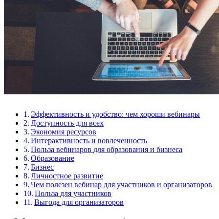
Эффективность и удобство: чем хороши вебинары
Доступность для всех
Экономия ресурсов
Интерактивность и вовлеченность
Польза вебинаров для образования и бизнеса
Образование
Бизнес
Личностное развитие
Чем полезен вебинар для участников и организаторов
Польза для участников
Выгода для организаторов